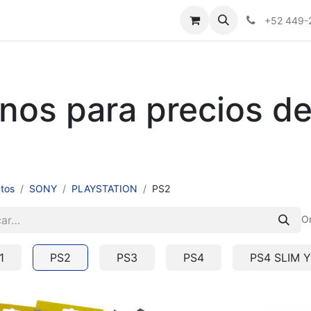
Nosotros
+52 449-
os para precios 
tos
SONY
PLAYSTATION
PS2
O
1
PS2
PS3
PS4
PS4 SLIM 