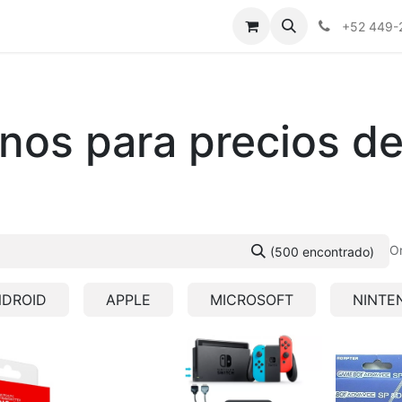
Nosotros
+52 449-
os para precios 
O
(500 encontrado)
DROID
APPLE
MICROSOFT
NINTE