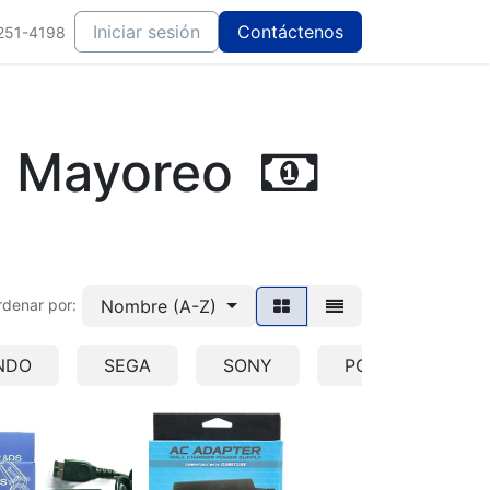
Iniciar sesión
Contáctenos
251-4198
de Mayoreo
Nombre (A-Z)
rdenar por:
NDO
SEGA
SONY
PC
HERR