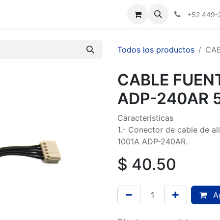
Nosotros
+52 449-
Todos los productos
CAB
CABLE FUEN
ADP-240AR 
Caracteristicas
1.- Conector de cable de a
1001A ADP-240AR.
$
40.50
Ag