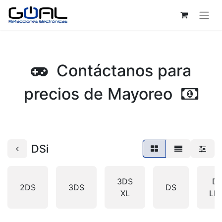
Contáctanos para
precios de Mayoreo
DSi
3DS
D
2DS
3DS
DS
XL
LIT