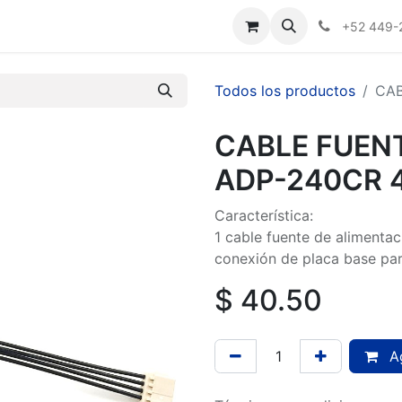
Nosotros
+52 449-
Todos los productos
CAB
CABLE FUEN
ADP-240CR 
Característica:
1 cable fuente de alimentac
conexión de placa base pa
$
40.50
Ag