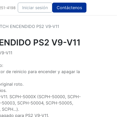
Iniciar sesión
Contáctenos
251-4198
TCH ENCENDIDO PS2 V9-V11
ENDIDO PS2 V9-V11
9-V11
o:
ptor de reinicio para encender y apagar la
riginal roto.
ños.
9-V11. SCPH-5000X (SCPH-50000, SCPH-
-50003, SCPH-50004, SCPH-50005,
SCPH...).
apagado para PS2 V9-V11.