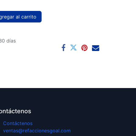
regar al carrito
30 días
ontáctenos
Contáctenos
ventas@refaccionesgoal.com