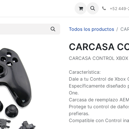
Nosotros
+52 449-
Todos los productos
CA
CARCASA CO
CARCASA CONTROL XBOX
Característica:
Dale a tu Control de Xbox 
Específicamente diseñado p
One.
Carcasa de reemplazo AEM, 
Protege tu control de dañ
prefieras.
Compatible con Control in