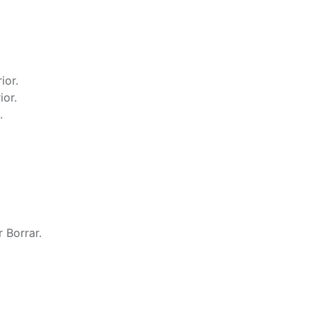
ior.
ior.
.
 Borrar.