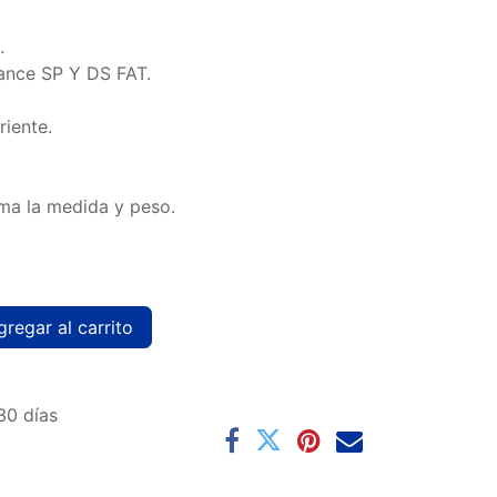
.
nce SP Y DS FAT.
riente.
ma la medida y peso.
regar al carrito
30 días