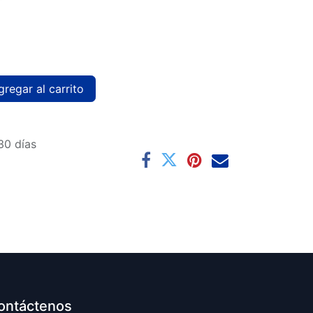
regar al carrito
30 días
ontáctenos