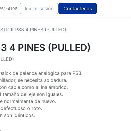
Iniciar sesión
Contáctenos
251-4198
STICK PS3 4 PINES (PULLED)
3 4 PINES (PULLED)
ULLED)
ystick de palanca analógica para PS3.
nillador, se necesita soldadura.
con cable como al inalámbrico.
el tamaño del eje son iguales.
ne normalmente de nuevo.
 defectuoso o roto.
 son idénticos.
.