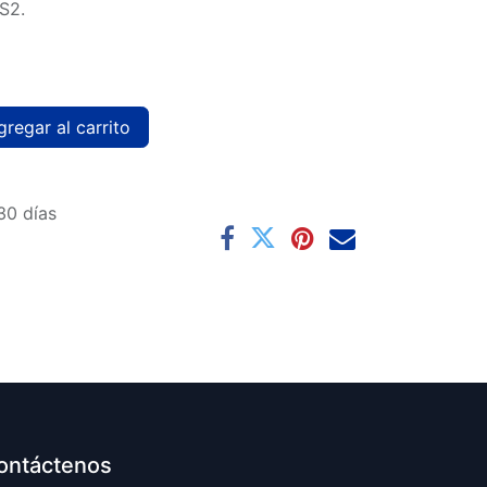
S2.
regar al carrito
30 días
ontáctenos